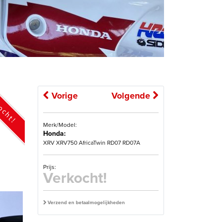
Vorige
Volgende
ocht!
Merk/Model:
Honda:
XRV XRV750 AfricaTwin RD07 RD07A
Prijs:
Verkocht!
Verzend en betaalmogelijkheden