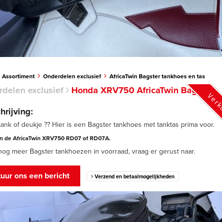
Assortiment
Onderdelen exclusief
AfricaTwin Bagster tankhoes en tas
delen exclusief
Honda XRV750 AfricaTwin Bagster
Verk
rijving:
 tank of deukje ?? Hier is een Bagster tankhoes met tanktas prima voor.
n de AfricaTwin XRV750 RD07 of RD07A.
 nog meer Bagster tankhoezen in voorraad, vraag er gerust naar.
uur ons een bericht
Verzend en betaalmogelijkheden