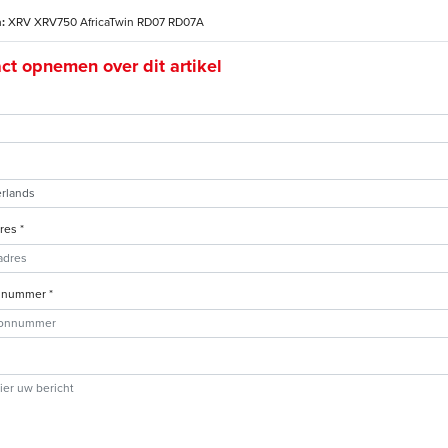
:
XRV XRV750 AfricaTwin RD07 RD07A
ct opnemen over dit artikel
res *
nnummer *