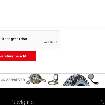
0)6-23814538
Navigatie
N