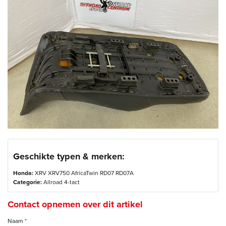
Geschikte typen & merken:
Honda:
XRV XRV750 AfricaTwin RD07 RD07A
Categorie:
Allroad 4-tact
Contact opnemen over dit artikel
Naam *