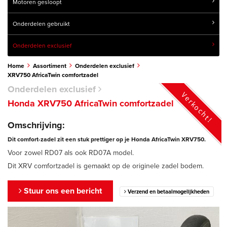
Motoren gesloopt
Onderdelen gebruikt
Onderdelen exclusief
Home
Assortiment
Onderdelen exclusief
XRV750 AfricaTwin comfortzadel
Onderdelen exclusief
Verkocht!
Honda XRV750 AfricaTwin comfortzadel
Omschrijving:
Dit comfort-zadel zit een stuk prettiger op je Honda AfricaTwin XRV750.
Voor zowel RD07 als ook RD07A model.
Dit XRV comfortzadel is gemaakt op de originele zadel bodem.
Stuur ons een bericht
Verzend en betaalmogelijkheden