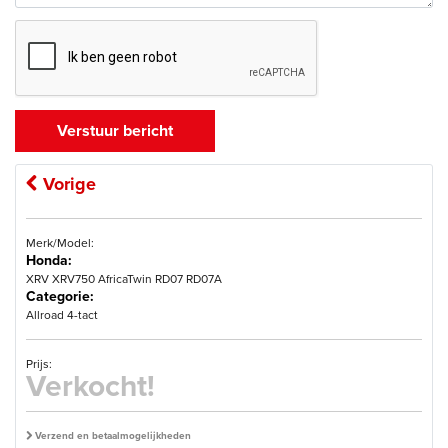
Vorige
Merk/Model:
Honda:
XRV XRV750 AfricaTwin RD07 RD07A
Categorie:
Allroad 4-tact
Prijs:
Verkocht!
Verzend en betaalmogelijkheden