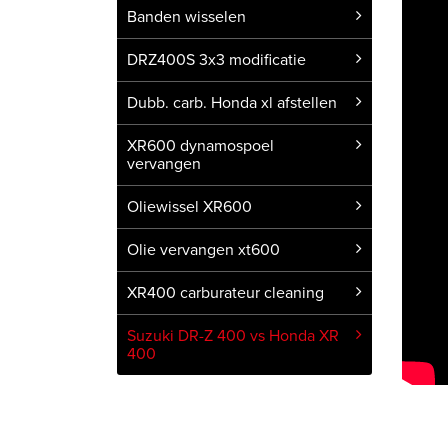
Banden wisselen
DRZ400S 3x3 modificatie
Dubb. carb. Honda xl afstellen
XR600 dynamospoel
vervangen
Oliewissel XR600
Olie vervangen xt600
XR400 carburateur cleaning
Suzuki DR-Z 400 vs Honda XR
400