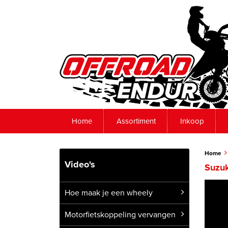
Home
Assortiment
Inkoop
Home
Video's
Suzu
Hoe maak je een wheely
Motorfietskoppeling vervangen