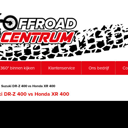
360° binnen kijken
Klantenservice
Ons bedrijf
Co
Suzuki DR-Z 400 vs Honda XR 400
ki DR-Z 400 vs Honda XR 400